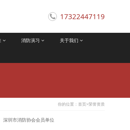
17322447119
准
消防演习
关于我们
你的位置：
首页
>
荣誉资质
深圳市消防协会会员单位