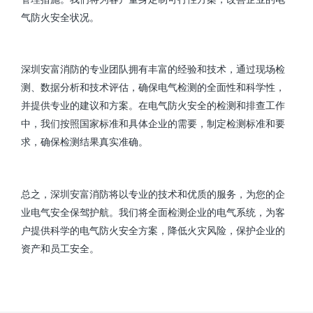
气防火安全状况。
深圳安富消防的专业团队拥有丰富的经验和技术，通过现场检
测、数据分析和技术评估，确保电气检测的全面性和科学性，
并提供专业的建议和方案。在电气防火安全的检测和排查工作
中，我们按照国家标准和具体企业的需要，制定检测标准和要
求，确保检测结果真实准确。
总之，深圳安富消防将以专业的技术和优质的服务，为您的企
业电气安全保驾护航。我们将全面检测企业的电气系统，为客
户提供科学的电气防火安全方案，降低火灾风险，保护企业的
资产和员工安全。