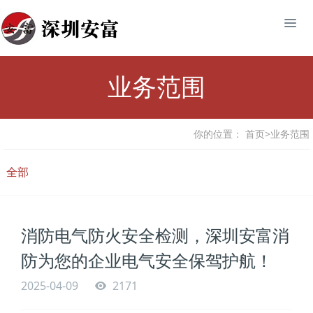
业务范围
你的位置：
首页
>
业务范围
全部
消防电气防火安全检测，深圳安富消
防为您的企业电气安全保驾护航！
2025-04-09
2171