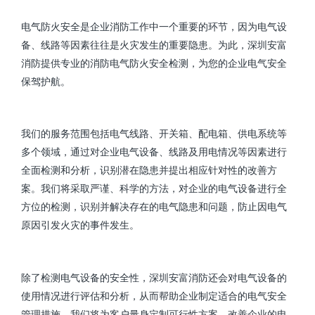
电气防火安全是企业消防工作中一个重要的环节，因为电气设
备、线路等因素往往是火灾发生的重要隐患。为此，深圳安富
消防提供专业的消防电气防火安全检测，为您的企业电气安全
保驾护航。
我们的服务范围包括电气线路、开关箱、配电箱、供电系统等
多个领域，通过对企业电气设备、线路及用电情况等因素进行
全面检测和分析，识别潜在隐患并提出相应针对性的改善方
案。我们将采取严谨、科学的方法，对企业的电气设备进行全
方位的检测，识别并解决存在的电气隐患和问题，防止因电气
原因引发火灾的事件发生。
除了检测电气设备的安全性，深圳安富消防还会对电气设备的
使用情况进行评估和分析，从而帮助企业制定适合的电气安全
管理措施。我们将为客户量身定制可行性方案，改善企业的电