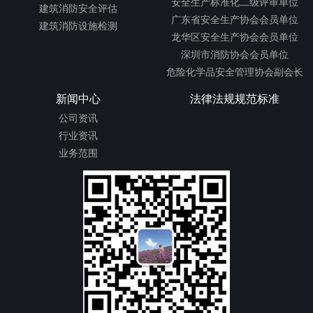
安全生产标准化二级评审单位
建筑消防安全评估
广东省安全生产协会会员单位
建筑消防设施检测
龙华区安全生产协会会员单位
深圳市消防协会会员单位
危险化学品安全管理协会副会长
新闻中心
法律法规规范标准
公司资讯
行业资讯
业务范围